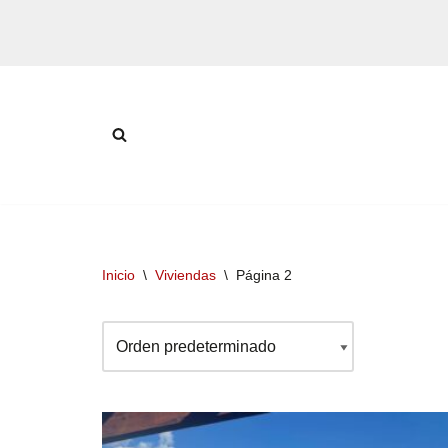
Saltar
al
contenido
Inicio
\
Viviendas
\
Página 2