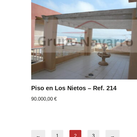
Piso en Los Nietos – Ref. 214
90.000,00
€
←
1
2
3
→